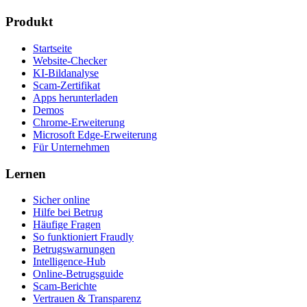
Produkt
Startseite
Website-Checker
KI-Bildanalyse
Scam-Zertifikat
Apps herunterladen
Demos
Chrome-Erweiterung
Microsoft Edge-Erweiterung
Für Unternehmen
Lernen
Sicher online
Hilfe bei Betrug
Häufige Fragen
So funktioniert Fraudly
Betrugswarnungen
Intelligence-Hub
Online-Betrugsguide
Scam-Berichte
Vertrauen & Transparenz