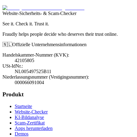
Website-Sicherheits- & Scam-Checker
See it. Check it. Trust it.
Fraudly helps people decide who deserves their trust online.
🇳🇱
Offizielle Unternehmensinformationen
Handelskammer-Nummer (KVK)
:
42105805
USt-IdNr.
:
NL005497525B11
Niederlassungsnummer (Vestigingsnummer)
:
000066091004
Produkt
Startseite
Website-Checker
KI-Bildanalyse
Scam-Zertifikat
Apps herunterladen
Demos