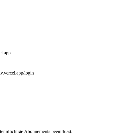
el.app
lv.vercel.app/login
.
enpflichtige Abonnements beeinflusst.