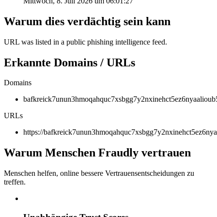
Mittwoch, 8. Juli 2026 um 06:01:27
Warum dies verdächtig sein kann
URL was listed in a public phishing intelligence feed.
Erkannte Domains / URLs
Domains
bafkreick7unun3hmoqahquc7xsbgg7y2nxinehct5ez6nyaalioub5
URLs
https://bafkreick7unun3hmoqahquc7xsbgg7y2nxinehct5ez6nyaa
Warum Menschen Fraudly vertrauen
Menschen helfen, online bessere Vertrauensentscheidungen zu
treffen.