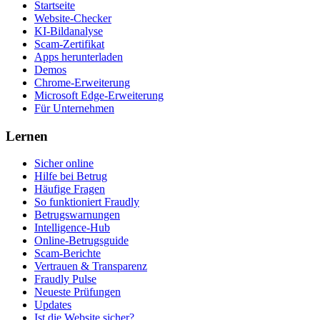
Startseite
Website-Checker
KI-Bildanalyse
Scam-Zertifikat
Apps herunterladen
Demos
Chrome-Erweiterung
Microsoft Edge-Erweiterung
Für Unternehmen
Lernen
Sicher online
Hilfe bei Betrug
Häufige Fragen
So funktioniert Fraudly
Betrugswarnungen
Intelligence-Hub
Online-Betrugsguide
Scam-Berichte
Vertrauen & Transparenz
Fraudly Pulse
Neueste Prüfungen
Updates
Ist die Website sicher?