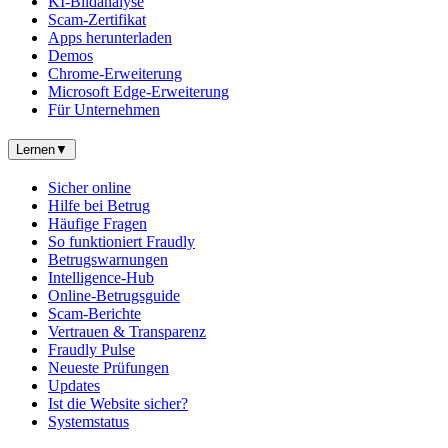
KI-Bildanalyse
Scam-Zertifikat
Apps herunterladen
Demos
Chrome-Erweiterung
Microsoft Edge-Erweiterung
Für Unternehmen
Lernen
▼
Sicher online
Hilfe bei Betrug
Häufige Fragen
So funktioniert Fraudly
Betrugswarnungen
Intelligence-Hub
Online-Betrugsguide
Scam-Berichte
Vertrauen & Transparenz
Fraudly Pulse
Neueste Prüfungen
Updates
Ist die Website sicher?
Systemstatus