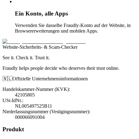
Ein Konto, alle Apps
Verwenden Sie dasselbe Fraudly-Konto auf der Website, in
Browsererweiterungen und mobilen Apps.
Website-Sicherheits- & Scam-Checker
See it. Check it. Trust it.
Fraudly helps people decide who deserves their trust online.
🇳🇱
Offizielle Unternehmensinformationen
Handelskammer-Nummer (KVK)
:
42105805
USt-IdNr.
:
NL005497525B11
Niederlassungsnummer (Vestigingsnummer)
:
000066091004
Produkt