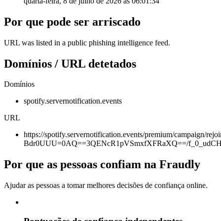
quarta-feira, 8 de julho de 2026 às 06:01:34
Por que pode ser arriscado
URL was listed in a public phishing intelligence feed.
Domínios / URL detetados
Domínios
spotify.servernotification.events
URL
https://spotify.servernotification.events/premium/campa
Bdr0UUU=0AQ==3QENcR1pVSmxfXFRaXQ==/f_0_udCH
Por que as pessoas confiam na Fraudly
Ajudar as pessoas a tomar melhores decisões de confiança online.