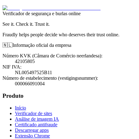
Verificador de segurança e burlas online
See it. Check it. Trust it.
Fraudly helps people decide who deserves their trust online.
🇳🇱
Informação oficial da empresa
Número KVK (Câmara de Comércio neerlandesa)
:
42105805
NIF IVA
:
NL005497525B11
Número de estabelecimento (vestigingsnummer)
:
000066091004
Produto
Início
Verificador de sites
Análise de imagem IA
Certificado antifraude
Descarregar apps
Extensão Chrome