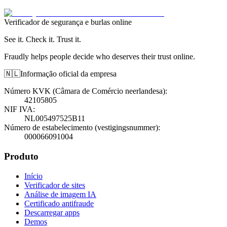
Verificador de segurança e burlas online
See it. Check it. Trust it.
Fraudly helps people decide who deserves their trust online.
🇳🇱
Informação oficial da empresa
Número KVK (Câmara de Comércio neerlandesa)
:
42105805
NIF IVA
:
NL005497525B11
Número de estabelecimento (vestigingsnummer)
:
000066091004
Produto
Início
Verificador de sites
Análise de imagem IA
Certificado antifraude
Descarregar apps
Demos