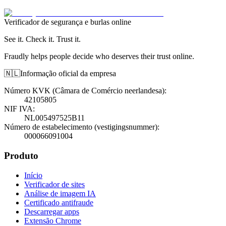
Verificador de segurança e burlas online
See it. Check it. Trust it.
Fraudly helps people decide who deserves their trust online.
🇳🇱
Informação oficial da empresa
Número KVK (Câmara de Comércio neerlandesa)
:
42105805
NIF IVA
:
NL005497525B11
Número de estabelecimento (vestigingsnummer)
:
000066091004
Produto
Início
Verificador de sites
Análise de imagem IA
Certificado antifraude
Descarregar apps
Extensão Chrome