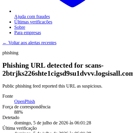
Ajuda com fraudes
Últimas verificações
Sobre
Para empresas
← Voltar aos alertas recentes
phishing
Phishing URL detected for scans-
2btrjks226shte1cigsd9su1dvvv.logsisall.co
Public phishing feed reported this URL as suspicious.
Fonte
OpenPhish
Força de correspondência
88
%
Detetado
domingo, 5 de julho de 2026 às 06:01:28
Última verificação