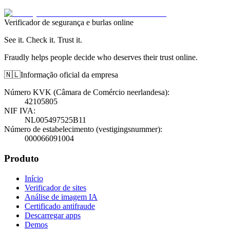
Verificador de segurança e burlas online
See it. Check it. Trust it.
Fraudly helps people decide who deserves their trust online.
🇳🇱
Informação oficial da empresa
Número KVK (Câmara de Comércio neerlandesa)
:
42105805
NIF IVA
:
NL005497525B11
Número de estabelecimento (vestigingsnummer)
:
000066091004
Produto
Início
Verificador de sites
Análise de imagem IA
Certificado antifraude
Descarregar apps
Demos