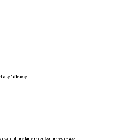
el.app/offramp
 por publicidade ou subscrições pagas.