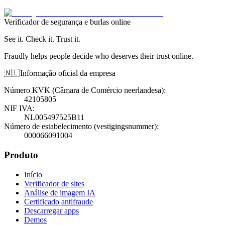
Verificador de segurança e burlas online
See it. Check it. Trust it.
Fraudly helps people decide who deserves their trust online.
🇳🇱
Informação oficial da empresa
Número KVK (Câmara de Comércio neerlandesa)
:
42105805
NIF IVA
:
NL005497525B11
Número de estabelecimento (vestigingsnummer)
:
000066091004
Produto
Início
Verificador de sites
Análise de imagem IA
Certificado antifraude
Descarregar apps
Demos