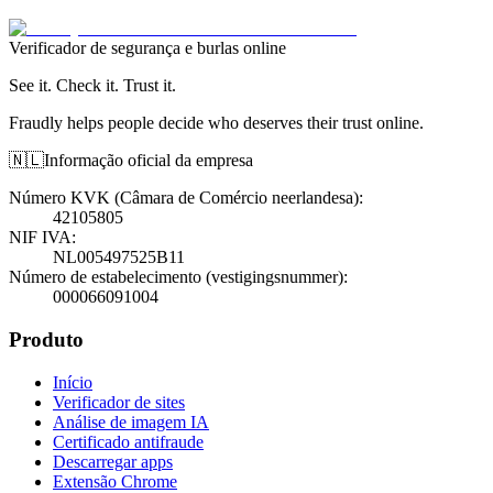
Verificador de segurança e burlas online
See it. Check it. Trust it.
Fraudly helps people decide who deserves their trust online.
🇳🇱
Informação oficial da empresa
Número KVK (Câmara de Comércio neerlandesa)
:
42105805
NIF IVA
:
NL005497525B11
Número de estabelecimento (vestigingsnummer)
:
000066091004
Produto
Início
Verificador de sites
Análise de imagem IA
Certificado antifraude
Descarregar apps
Extensão Chrome