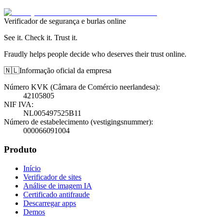
Verificador de segurança e burlas online
See it. Check it. Trust it.
Fraudly helps people decide who deserves their trust online.
🇳🇱
Informação oficial da empresa
Número KVK (Câmara de Comércio neerlandesa)
:
42105805
NIF IVA
:
NL005497525B11
Número de estabelecimento (vestigingsnummer)
:
000066091004
Produto
Início
Verificador de sites
Análise de imagem IA
Certificado antifraude
Descarregar apps
Demos