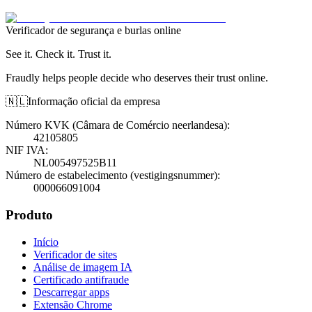
Verificador de segurança e burlas online
See it. Check it. Trust it.
Fraudly helps people decide who deserves their trust online.
🇳🇱
Informação oficial da empresa
Número KVK (Câmara de Comércio neerlandesa)
:
42105805
NIF IVA
:
NL005497525B11
Número de estabelecimento (vestigingsnummer)
:
000066091004
Produto
Início
Verificador de sites
Análise de imagem IA
Certificado antifraude
Descarregar apps
Extensão Chrome