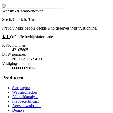
Website- & scam-checker
See it. Check it. Trust it.
Fraudly helps people decide who deserves their trust online.
🇳🇱
Officiële bedrijfsinformatie
KVK-nummer
:
42105805
BTW-nummer
:
NL005497525B11
Vestigingsnummer
:
000066091004
Producten
Startpagina
Websitechecker
AI-beeldanalyse
Fraudecertificaat
Apps downloaden
Demo's