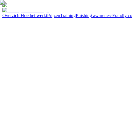
Overzicht
Hoe het werkt
Prijzen
Training
Phishing awareness
Fraudly c