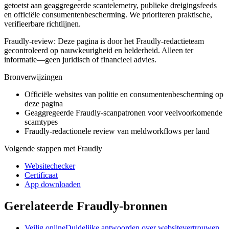
getoetst aan geaggregeerde scantelemetry, publieke dreigingsfeeds
en officiële consumentenbescherming. We prioriteren praktische,
verifieerbare richtlijnen.
Fraudly-review
:
Deze pagina is door het Fraudly-redactieteam
gecontroleerd op nauwkeurigheid en helderheid. Alleen ter
informatie—geen juridisch of financieel advies.
Bronverwijzingen
Officiële websites van politie en consumentenbescherming op
deze pagina
Geaggregeerde Fraudly-scanpatronen voor veelvoorkomende
scamtypes
Fraudly-redactionele review van meldworkflows per land
Volgende stappen met Fraudly
Websitechecker
Certificaat
App downloaden
Gerelateerde Fraudly-bronnen
Veilig online
Duidelijke antwoorden over websitevertrouwen,