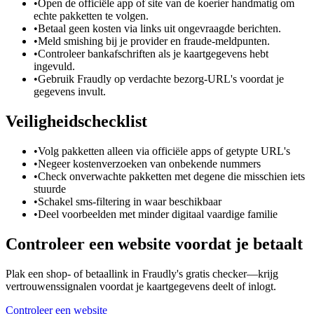
•
Open de officiële app of site van de koerier handmatig om
echte pakketten te volgen.
•
Betaal geen kosten via links uit ongevraagde berichten.
•
Meld smishing bij je provider en fraude-meldpunten.
•
Controleer bankafschriften als je kaartgegevens hebt
ingevuld.
•
Gebruik Fraudly op verdachte bezorg-URL's voordat je
gegevens invult.
Veiligheidschecklist
•
Volg pakketten alleen via officiële apps of getypte URL's
•
Negeer kostenverzoeken van onbekende nummers
•
Check onverwachte pakketten met degene die misschien iets
stuurde
•
Schakel sms-filtering in waar beschikbaar
•
Deel voorbeelden met minder digitaal vaardige familie
Controleer een website voordat je betaalt
Plak een shop- of betaallink in Fraudly's gratis checker—krijg
vertrouwenssignalen voordat je kaartgegevens deelt of inlogt.
Controleer een website