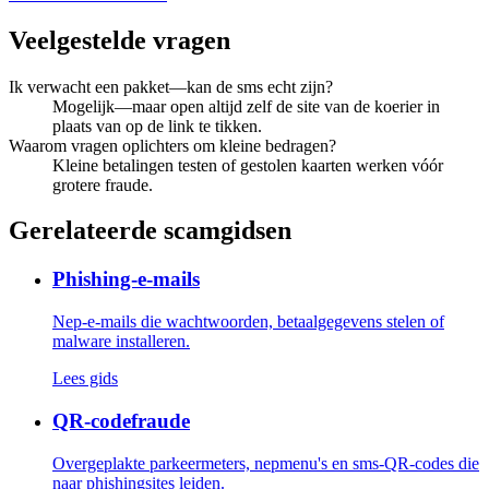
Veelgestelde vragen
Ik verwacht een pakket—kan de sms echt zijn?
Mogelijk—maar open altijd zelf de site van de koerier in
plaats van op de link te tikken.
Waarom vragen oplichters om kleine bedragen?
Kleine betalingen testen of gestolen kaarten werken vóór
grotere fraude.
Gerelateerde scamgidsen
Phishing-e-mails
Nep-e-mails die wachtwoorden, betaalgegevens stelen of
malware installeren.
Lees gids
QR-codefraude
Overgeplakte parkeermeters, nepmenu's en sms-QR-codes die
naar phishingsites leiden.