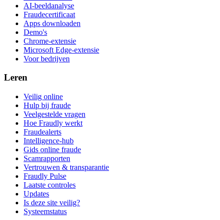
AI-beeldanalyse
Fraudecertificaat
Apps downloaden
Demo's
Chrome-extensie
Microsoft Edge-extensie
Voor bedrijven
Leren
Veilig online
Hulp bij fraude
Veelgestelde vragen
Hoe Fraudly werkt
Fraudealerts
Intelligence-hub
Gids online fraude
Scamrapporten
Vertrouwen & transparantie
Fraudly Pulse
Laatste controles
Updates
Is deze site veilig?
Systeemstatus