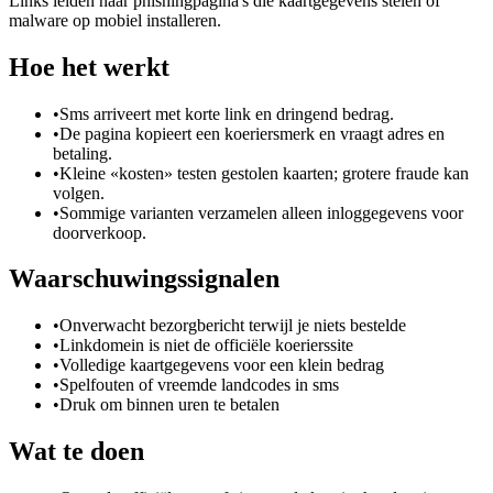
Links leiden naar phishingpagina's die kaartgegevens stelen of
malware op mobiel installeren.
Hoe het werkt
•
Sms arriveert met korte link en dringend bedrag.
•
De pagina kopieert een koeriersmerk en vraagt adres en
betaling.
•
Kleine «kosten» testen gestolen kaarten; grotere fraude kan
volgen.
•
Sommige varianten verzamelen alleen inloggegevens voor
doorverkoop.
Waarschuwingssignalen
•
Onverwacht bezorgbericht terwijl je niets bestelde
•
Linkdomein is niet de officiële koerierssite
•
Volledige kaartgegevens voor een klein bedrag
•
Spelfouten of vreemde landcodes in sms
•
Druk om binnen uren te betalen
Wat te doen