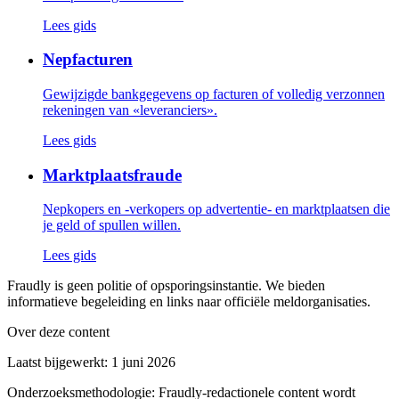
Lees gids
Nepfacturen
Gewijzigde bankgegevens op facturen of volledig verzonnen
rekeningen van «leveranciers».
Lees gids
Marktplaatsfraude
Nepkopers en -verkopers op advertentie- en marktplaatsen die
je geld of spullen willen.
Lees gids
Fraudly is geen politie of opsporingsinstantie. We bieden
informatieve begeleiding en links naar officiële meldorganisaties.
Over deze content
Laatst bijgewerkt
:
1 juni 2026
Onderzoeksmethodologie
:
Fraudly-redactionele content wordt