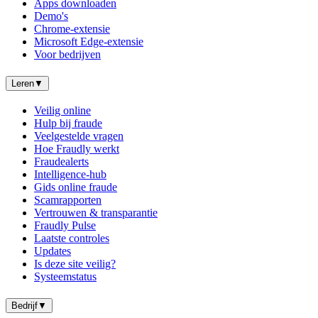
Apps downloaden
Demo's
Chrome-extensie
Microsoft Edge-extensie
Voor bedrijven
Leren
▼
Veilig online
Hulp bij fraude
Veelgestelde vragen
Hoe Fraudly werkt
Fraudealerts
Intelligence-hub
Gids online fraude
Scamrapporten
Vertrouwen & transparantie
Fraudly Pulse
Laatste controles
Updates
Is deze site veilig?
Systeemstatus
Bedrijf
▼