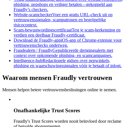
phishing, nepshops en veiliger betalen—gekoppeld aan
Fraudly’s checkers.
Website-scamchecker
Voer een gratis URL-check uit op
vertrouwenssignalen, scampatronen en begrijpelijke
risicocontext.
Scam-bewustwordingscertificaat
Test je scam-herkenning en
verdien een deelbaar Fraudly-certificaat.
Download de Fraudly-app
iOS-app of Chrome-extensie voor
vertrouwenschecks onderweg.
Fraudealerts | Fraudly
Gepubliceerde dreigingsalerts met
context over opkomende phishing- en scamcampagnes.
Intelligence-hub
Redactionele gidsen over nepwinkels,
phishing en waarschuwingssignalen vóór je betaalt of inlogt.
Waarom mensen Fraudly vertrouwen
Mensen helpen betere vertrouwensbeslissingen online te nemen.
Onafhankelijke Trust Scores
Fraudly's Trust Scores worden nooit beïnvloed door reclame
of betaalde abonnementen.