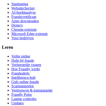
Startpagina
Websitechecker
AI-beeldanalyse
Fraudecertificaat
Apps downloaden
Demo's
Chrome-extensie
Microsoft Edge-extensie
Voor bedrijven
Leren
Veilig online
Hulp bij fraude
Veelgestelde vragen
Hoe Fraudly werkt
Fraudealerts
Intelligence-hub
Gids online fraude
Scamrapporten
Vertrouwen & transparantie
Fraudly Pulse
Laatste controles
Updates