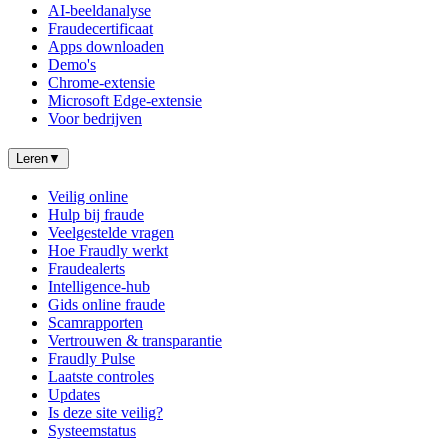
AI-beeldanalyse
Fraudecertificaat
Apps downloaden
Demo's
Chrome-extensie
Microsoft Edge-extensie
Voor bedrijven
Leren
▼
Veilig online
Hulp bij fraude
Veelgestelde vragen
Hoe Fraudly werkt
Fraudealerts
Intelligence-hub
Gids online fraude
Scamrapporten
Vertrouwen & transparantie
Fraudly Pulse
Laatste controles
Updates
Is deze site veilig?
Systeemstatus