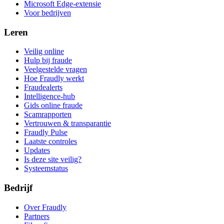
Microsoft Edge-extensie
Voor bedrijven
Leren
Veilig online
Hulp bij fraude
Veelgestelde vragen
Hoe Fraudly werkt
Fraudealerts
Intelligence-hub
Gids online fraude
Scamrapporten
Vertrouwen & transparantie
Fraudly Pulse
Laatste controles
Updates
Is deze site veilig?
Systeemstatus
Bedrijf
Over Fraudly
Partners