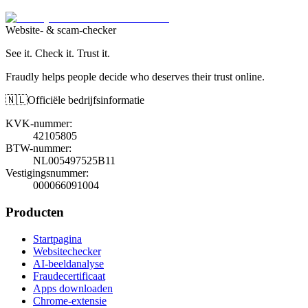
Website- & scam-checker
See it. Check it. Trust it.
Fraudly helps people decide who deserves their trust online.
🇳🇱
Officiële bedrijfsinformatie
KVK-nummer
:
42105805
BTW-nummer
:
NL005497525B11
Vestigingsnummer
:
000066091004
Producten
Startpagina
Websitechecker
AI-beeldanalyse
Fraudecertificaat
Apps downloaden
Chrome-extensie