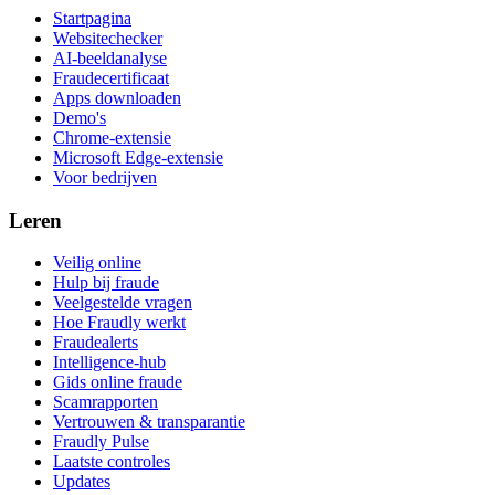
Startpagina
Websitechecker
AI-beeldanalyse
Fraudecertificaat
Apps downloaden
Demo's
Chrome-extensie
Microsoft Edge-extensie
Voor bedrijven
Leren
Veilig online
Hulp bij fraude
Veelgestelde vragen
Hoe Fraudly werkt
Fraudealerts
Intelligence-hub
Gids online fraude
Scamrapporten
Vertrouwen & transparantie
Fraudly Pulse
Laatste controles
Updates