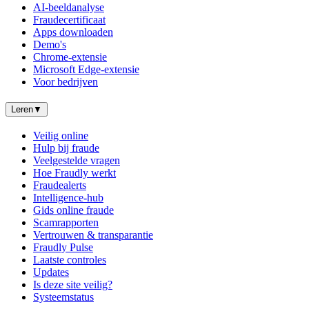
AI-beeldanalyse
Fraudecertificaat
Apps downloaden
Demo's
Chrome-extensie
Microsoft Edge-extensie
Voor bedrijven
Leren
▼
Veilig online
Hulp bij fraude
Veelgestelde vragen
Hoe Fraudly werkt
Fraudealerts
Intelligence-hub
Gids online fraude
Scamrapporten
Vertrouwen & transparantie
Fraudly Pulse
Laatste controles
Updates
Is deze site veilig?
Systeemstatus