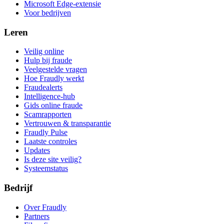
Microsoft Edge-extensie
Voor bedrijven
Leren
Veilig online
Hulp bij fraude
Veelgestelde vragen
Hoe Fraudly werkt
Fraudealerts
Intelligence-hub
Gids online fraude
Scamrapporten
Vertrouwen & transparantie
Fraudly Pulse
Laatste controles
Updates
Is deze site veilig?
Systeemstatus
Bedrijf
Over Fraudly
Partners