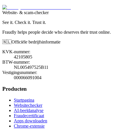
Website- & scam-checker
See it. Check it. Trust it.
Fraudly helps people decide who deserves their trust online.
🇳🇱
Officiële bedrijfsinformatie
KVK-nummer
:
42105805
BTW-nummer
:
NL005497525B11
Vestigingsnummer
:
000066091004
Producten
Startpagina
Websitechecker
AI-beeldanalyse
Fraudecertificaat
Apps downloaden
Chrome-extensie