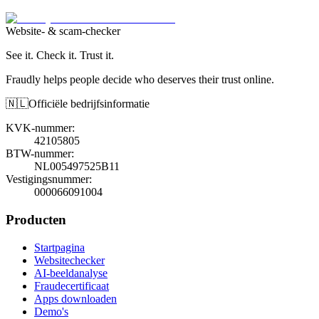
Website- & scam-checker
See it. Check it. Trust it.
Fraudly helps people decide who deserves their trust online.
🇳🇱
Officiële bedrijfsinformatie
KVK-nummer
:
42105805
BTW-nummer
:
NL005497525B11
Vestigingsnummer
:
000066091004
Producten
Startpagina
Websitechecker
AI-beeldanalyse
Fraudecertificaat
Apps downloaden
Demo's