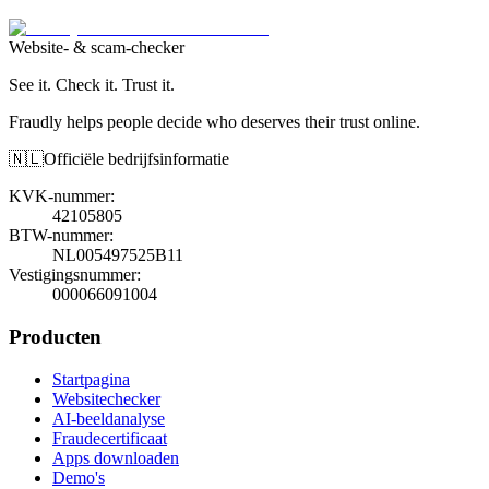
Website- & scam-checker
See it. Check it. Trust it.
Fraudly helps people decide who deserves their trust online.
🇳🇱
Officiële bedrijfsinformatie
KVK-nummer
:
42105805
BTW-nummer
:
NL005497525B11
Vestigingsnummer
:
000066091004
Producten
Startpagina
Websitechecker
AI-beeldanalyse
Fraudecertificaat
Apps downloaden
Demo's