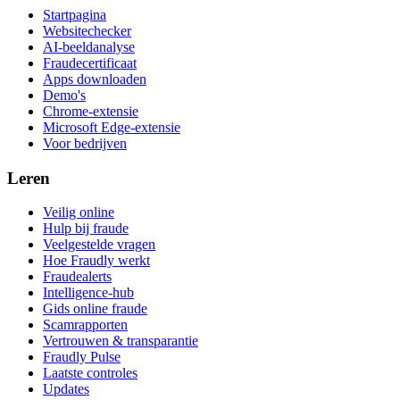
Startpagina
Websitechecker
AI-beeldanalyse
Fraudecertificaat
Apps downloaden
Demo's
Chrome-extensie
Microsoft Edge-extensie
Voor bedrijven
Leren
Veilig online
Hulp bij fraude
Veelgestelde vragen
Hoe Fraudly werkt
Fraudealerts
Intelligence-hub
Gids online fraude
Scamrapporten
Vertrouwen & transparantie
Fraudly Pulse
Laatste controles
Updates