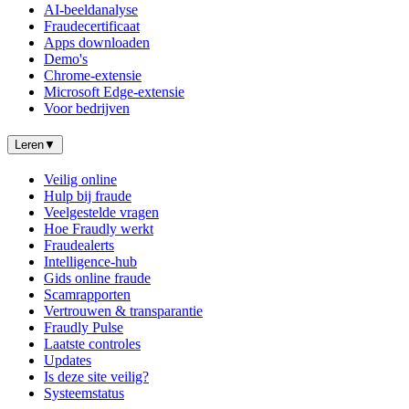
AI-beeldanalyse
Fraudecertificaat
Apps downloaden
Demo's
Chrome-extensie
Microsoft Edge-extensie
Voor bedrijven
Leren
▼
Veilig online
Hulp bij fraude
Veelgestelde vragen
Hoe Fraudly werkt
Fraudealerts
Intelligence-hub
Gids online fraude
Scamrapporten
Vertrouwen & transparantie
Fraudly Pulse
Laatste controles
Updates
Is deze site veilig?
Systeemstatus