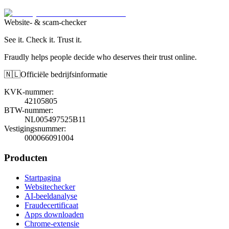
Website- & scam-checker
See it. Check it. Trust it.
Fraudly helps people decide who deserves their trust online.
🇳🇱
Officiële bedrijfsinformatie
KVK-nummer
:
42105805
BTW-nummer
:
NL005497525B11
Vestigingsnummer
:
000066091004
Producten
Startpagina
Websitechecker
AI-beeldanalyse
Fraudecertificaat
Apps downloaden
Chrome-extensie