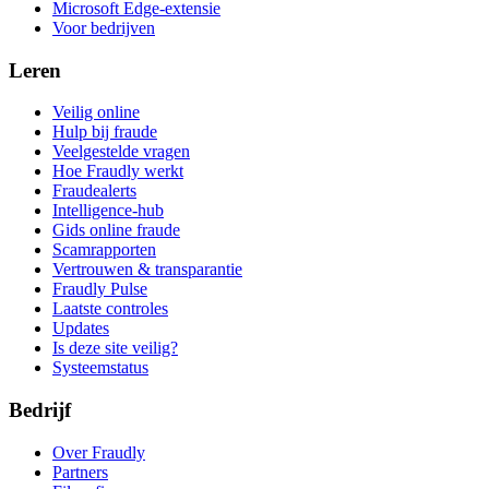
Microsoft Edge-extensie
Voor bedrijven
Leren
Veilig online
Hulp bij fraude
Veelgestelde vragen
Hoe Fraudly werkt
Fraudealerts
Intelligence-hub
Gids online fraude
Scamrapporten
Vertrouwen & transparantie
Fraudly Pulse
Laatste controles
Updates
Is deze site veilig?
Systeemstatus
Bedrijf
Over Fraudly
Partners