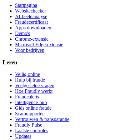
Startpagina
Websitechecker
AI-beeldanalyse
Fraudecertificaat
Apps downloaden
Demo's
Chrome-extensie
Microsoft Edge-extensie
Voor bedrijven
Leren
Veilig online
Hulp bij fraude
Veelgestelde vragen
Hoe Fraudly werkt
Fraudealerts
Intelligence-hub
Gids online fraude
Scamrapporten
Vertrouwen & transparantie
Fraudly Pulse
Laatste controles
Updates