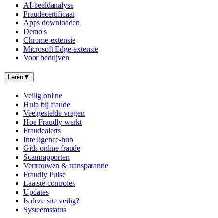
AI-beeldanalyse
Fraudecertificaat
Apps downloaden
Demo's
Chrome-extensie
Microsoft Edge-extensie
Voor bedrijven
Leren
▼
Veilig online
Hulp bij fraude
Veelgestelde vragen
Hoe Fraudly werkt
Fraudealerts
Intelligence-hub
Gids online fraude
Scamrapporten
Vertrouwen & transparantie
Fraudly Pulse
Laatste controles
Updates
Is deze site veilig?
Systeemstatus