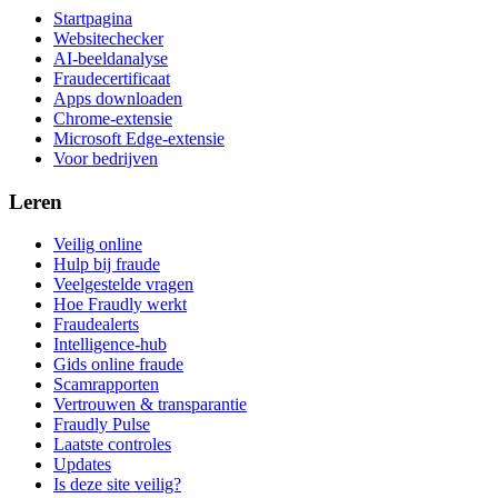
Startpagina
Websitechecker
AI-beeldanalyse
Fraudecertificaat
Apps downloaden
Chrome-extensie
Microsoft Edge-extensie
Voor bedrijven
Leren
Veilig online
Hulp bij fraude
Veelgestelde vragen
Hoe Fraudly werkt
Fraudealerts
Intelligence-hub
Gids online fraude
Scamrapporten
Vertrouwen & transparantie
Fraudly Pulse
Laatste controles
Updates
Is deze site veilig?