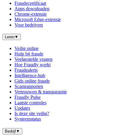
Fraudecertificaat
Apps downloaden
Chrome-extensie
Microsoft Edge-extensie
Voor bedrijven
Leren
▼
Veilig online
Hulp bij fraude
Veelgestelde vragen
Hoe Fraudly werkt
Fraudealerts
Intelligence-hub
Gids online fraude
Scamrapporten
Vertrouwen & transparantie
Fraudly Pulse
Laatste controles
Updates
Is deze site veilig?
Systeemstatus
Bedrijf
▼