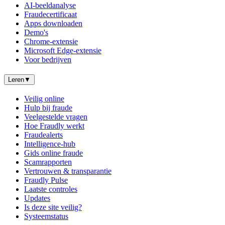
AI-beeldanalyse
Fraudecertificaat
Apps downloaden
Demo's
Chrome-extensie
Microsoft Edge-extensie
Voor bedrijven
Leren
▼
Veilig online
Hulp bij fraude
Veelgestelde vragen
Hoe Fraudly werkt
Fraudealerts
Intelligence-hub
Gids online fraude
Scamrapporten
Vertrouwen & transparantie
Fraudly Pulse
Laatste controles
Updates
Is deze site veilig?
Systeemstatus