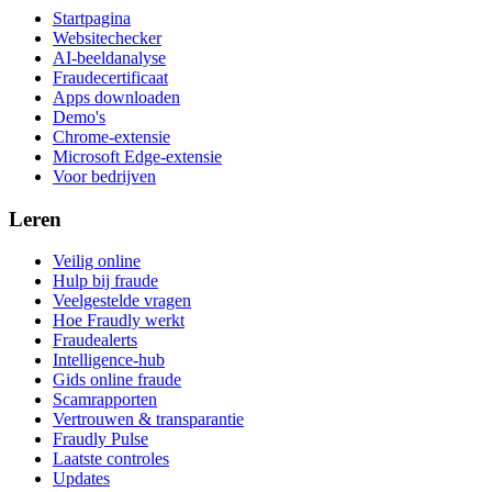
Startpagina
Websitechecker
AI-beeldanalyse
Fraudecertificaat
Apps downloaden
Demo's
Chrome-extensie
Microsoft Edge-extensie
Voor bedrijven
Leren
Veilig online
Hulp bij fraude
Veelgestelde vragen
Hoe Fraudly werkt
Fraudealerts
Intelligence-hub
Gids online fraude
Scamrapporten
Vertrouwen & transparantie
Fraudly Pulse
Laatste controles
Updates