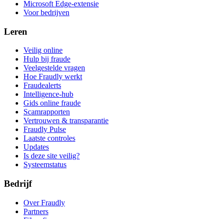
Microsoft Edge-extensie
Voor bedrijven
Leren
Veilig online
Hulp bij fraude
Veelgestelde vragen
Hoe Fraudly werkt
Fraudealerts
Intelligence-hub
Gids online fraude
Scamrapporten
Vertrouwen & transparantie
Fraudly Pulse
Laatste controles
Updates
Is deze site veilig?
Systeemstatus
Bedrijf
Over Fraudly
Partners