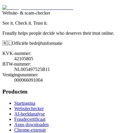
Website- & scam-checker
See it. Check it. Trust it.
Fraudly helps people decide who deserves their trust online.
🇳🇱
Officiële bedrijfsinformatie
KVK-nummer
:
42105805
BTW-nummer
:
NL005497525B11
Vestigingsnummer
:
000066091004
Producten
Startpagina
Websitechecker
AI-beeldanalyse
Fraudecertificaat
Apps downloaden
Chrome-extensie