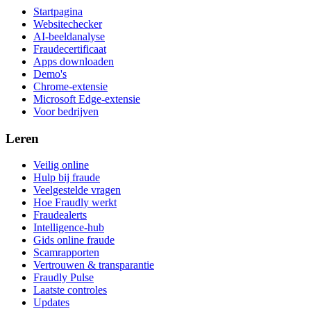
Startpagina
Websitechecker
AI-beeldanalyse
Fraudecertificaat
Apps downloaden
Demo's
Chrome-extensie
Microsoft Edge-extensie
Voor bedrijven
Leren
Veilig online
Hulp bij fraude
Veelgestelde vragen
Hoe Fraudly werkt
Fraudealerts
Intelligence-hub
Gids online fraude
Scamrapporten
Vertrouwen & transparantie
Fraudly Pulse
Laatste controles
Updates