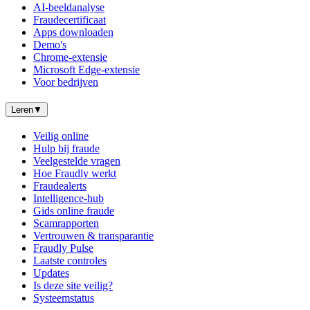
AI-beeldanalyse
Fraudecertificaat
Apps downloaden
Demo's
Chrome-extensie
Microsoft Edge-extensie
Voor bedrijven
Leren
▼
Veilig online
Hulp bij fraude
Veelgestelde vragen
Hoe Fraudly werkt
Fraudealerts
Intelligence-hub
Gids online fraude
Scamrapporten
Vertrouwen & transparantie
Fraudly Pulse
Laatste controles
Updates
Is deze site veilig?
Systeemstatus