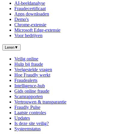
AI-beeldanalyse
Fraudecertificaat
Apps downloaden
Demo's
Chrome-extensie
Microsoft Edge-extensie
Voor bedrijven
Leren
▼
Veilig online
Hulp bij fraude
Veelgestelde vragen
Hoe Fraudly werkt
Fraudealerts
Intelligence-hub
Gids online fraude
Scamrapporten
Vertrouwen & transparantie
Fraudly Pulse
Laatste controles
Updates
Is deze site veilig?
Systeemstatus