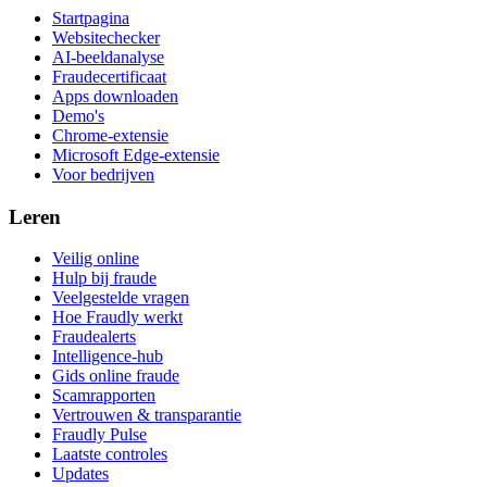
Startpagina
Websitechecker
AI-beeldanalyse
Fraudecertificaat
Apps downloaden
Demo's
Chrome-extensie
Microsoft Edge-extensie
Voor bedrijven
Leren
Veilig online
Hulp bij fraude
Veelgestelde vragen
Hoe Fraudly werkt
Fraudealerts
Intelligence-hub
Gids online fraude
Scamrapporten
Vertrouwen & transparantie
Fraudly Pulse
Laatste controles
Updates