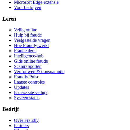
Microsoft Edge-extensie
Voor bedrijven
Leren
Veilig online
Hulp bij fraude
Veelgestelde vragen
Hoe Fraudly werkt
Fraudealerts
Intelligence-hub
Gids online fraude
Scamrapporten
Vertrouwen & transparantie
Fraudly Pulse
Laatste controles
Updates
Is deze site veilig?
Systeemstatus
Bedrijf
Over Fraudly
Partners