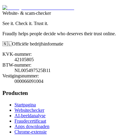
Website- & scam-checker
See it. Check it. Trust it.
Fraudly helps people decide who deserves their trust online.
🇳🇱
Officiële bedrijfsinformatie
KVK-nummer
:
42105805
BTW-nummer
:
NL005497525B11
Vestigingsnummer
:
000066091004
Producten
Startpagina
Websitechecker
AI-beeldanalyse
Fraudecertificaat
Apps downloaden
Chrome-extensie