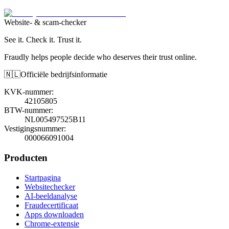
Website- & scam-checker
See it. Check it. Trust it.
Fraudly helps people decide who deserves their trust online.
🇳🇱
Officiële bedrijfsinformatie
KVK-nummer
:
42105805
BTW-nummer
:
NL005497525B11
Vestigingsnummer
:
000066091004
Producten
Startpagina
Websitechecker
AI-beeldanalyse
Fraudecertificaat
Apps downloaden
Chrome-extensie