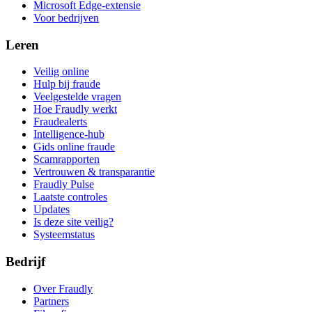
Microsoft Edge-extensie
Voor bedrijven
Leren
Veilig online
Hulp bij fraude
Veelgestelde vragen
Hoe Fraudly werkt
Fraudealerts
Intelligence-hub
Gids online fraude
Scamrapporten
Vertrouwen & transparantie
Fraudly Pulse
Laatste controles
Updates
Is deze site veilig?
Systeemstatus
Bedrijf
Over Fraudly
Partners