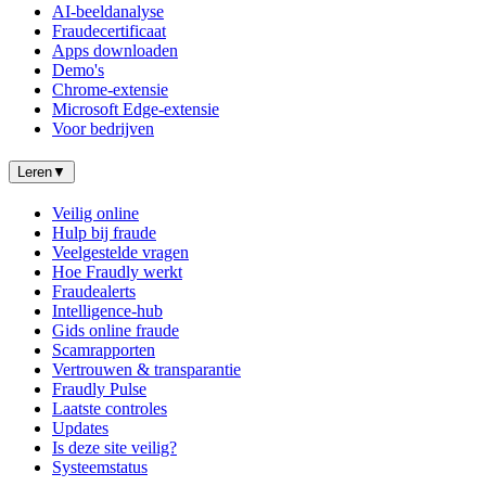
AI-beeldanalyse
Fraudecertificaat
Apps downloaden
Demo's
Chrome-extensie
Microsoft Edge-extensie
Voor bedrijven
Leren
▼
Veilig online
Hulp bij fraude
Veelgestelde vragen
Hoe Fraudly werkt
Fraudealerts
Intelligence-hub
Gids online fraude
Scamrapporten
Vertrouwen & transparantie
Fraudly Pulse
Laatste controles
Updates
Is deze site veilig?
Systeemstatus