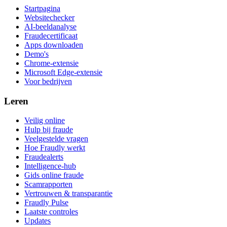
Startpagina
Websitechecker
AI-beeldanalyse
Fraudecertificaat
Apps downloaden
Demo's
Chrome-extensie
Microsoft Edge-extensie
Voor bedrijven
Leren
Veilig online
Hulp bij fraude
Veelgestelde vragen
Hoe Fraudly werkt
Fraudealerts
Intelligence-hub
Gids online fraude
Scamrapporten
Vertrouwen & transparantie
Fraudly Pulse
Laatste controles
Updates