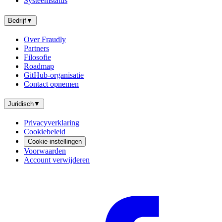
Systeemstatus
Bedrijf
▼
Over Fraudly
Partners
Filosofie
Roadmap
GitHub-organisatie
Contact opnemen
Juridisch
▼
Privacyverklaring
Cookiebeleid
Cookie-instellingen
Voorwaarden
Account verwijderen