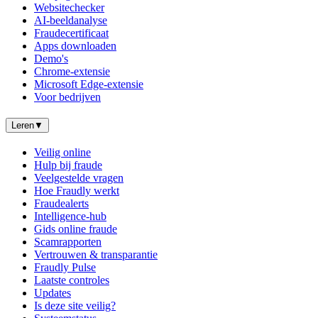
Websitechecker
AI-beeldanalyse
Fraudecertificaat
Apps downloaden
Demo's
Chrome-extensie
Microsoft Edge-extensie
Voor bedrijven
Leren
▼
Veilig online
Hulp bij fraude
Veelgestelde vragen
Hoe Fraudly werkt
Fraudealerts
Intelligence-hub
Gids online fraude
Scamrapporten
Vertrouwen & transparantie
Fraudly Pulse
Laatste controles
Updates
Is deze site veilig?