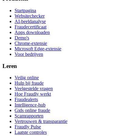
Startpagina
Websitechecker
AI-beeldanalyse
Fraudecertificaat
Apps downloaden
Demo's
Chrome-extensie
Microsoft Edge-extensie
Voor bedrijven
Leren
Veilig online
Hulp bij fraude
Veelgestelde vragen
Hoe Fraudly werkt
Fraudealerts
Intelligence-hub
Gids online fraude
Scamrapporten
Vertrouwen & transparantie
Fraudly Pulse
Laatste controles