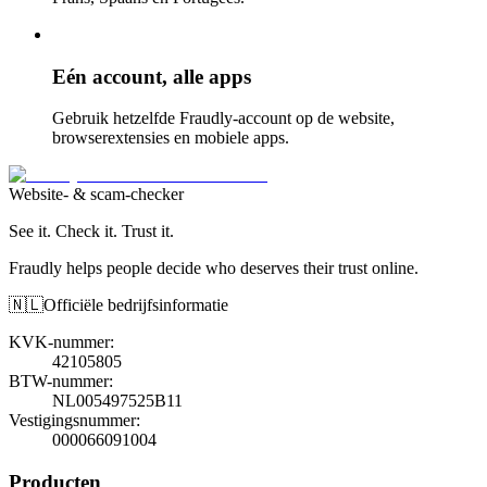
Eén account, alle apps
Gebruik hetzelfde Fraudly-account op de website,
browserextensies en mobiele apps.
Website- & scam-checker
See it. Check it. Trust it.
Fraudly helps people decide who deserves their trust online.
🇳🇱
Officiële bedrijfsinformatie
KVK-nummer
:
42105805
BTW-nummer
:
NL005497525B11
Vestigingsnummer
:
000066091004
Producten