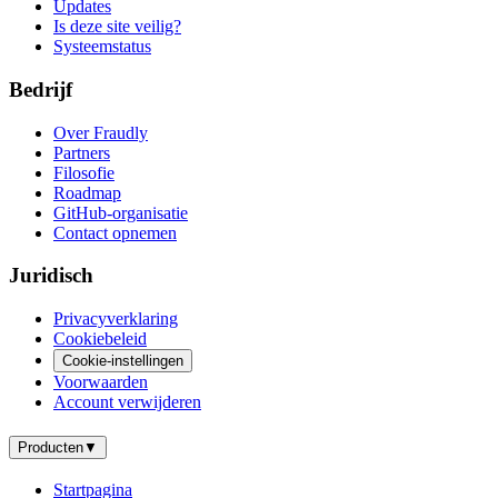
Updates
Is deze site veilig?
Systeemstatus
Bedrijf
Over Fraudly
Partners
Filosofie
Roadmap
GitHub-organisatie
Contact opnemen
Juridisch
Privacyverklaring
Cookiebeleid
Cookie-instellingen
Voorwaarden
Account verwijderen
Producten
▼
Startpagina