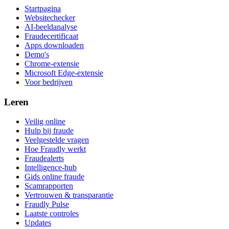
Startpagina
Websitechecker
AI-beeldanalyse
Fraudecertificaat
Apps downloaden
Demo's
Chrome-extensie
Microsoft Edge-extensie
Voor bedrijven
Leren
Veilig online
Hulp bij fraude
Veelgestelde vragen
Hoe Fraudly werkt
Fraudealerts
Intelligence-hub
Gids online fraude
Scamrapporten
Vertrouwen & transparantie
Fraudly Pulse
Laatste controles
Updates