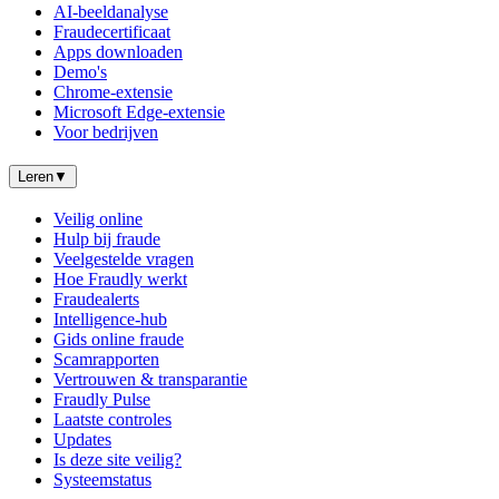
AI-beeldanalyse
Fraudecertificaat
Apps downloaden
Demo's
Chrome-extensie
Microsoft Edge-extensie
Voor bedrijven
Leren
▼
Veilig online
Hulp bij fraude
Veelgestelde vragen
Hoe Fraudly werkt
Fraudealerts
Intelligence-hub
Gids online fraude
Scamrapporten
Vertrouwen & transparantie
Fraudly Pulse
Laatste controles
Updates
Is deze site veilig?
Systeemstatus