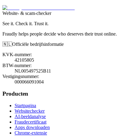
Website- & scam-checker
See it. Check it. Trust it.
Fraudly helps people decide who deserves their trust online.
🇳🇱
Officiële bedrijfsinformatie
KVK-nummer
:
42105805
BTW-nummer
:
NL005497525B11
Vestigingsnummer
:
000066091004
Producten
Startpagina
Websitechecker
AI-beeldanalyse
Fraudecertificaat
Apps downloaden
Chrome-extensie