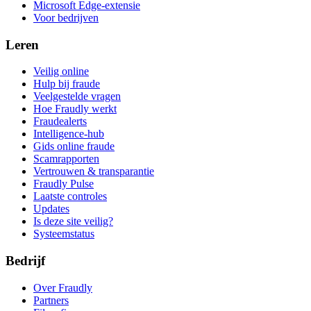
Microsoft Edge-extensie
Voor bedrijven
Leren
Veilig online
Hulp bij fraude
Veelgestelde vragen
Hoe Fraudly werkt
Fraudealerts
Intelligence-hub
Gids online fraude
Scamrapporten
Vertrouwen & transparantie
Fraudly Pulse
Laatste controles
Updates
Is deze site veilig?
Systeemstatus
Bedrijf
Over Fraudly
Partners