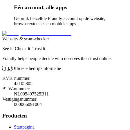
Eén account, alle apps
Gebruik hetzelfde Fraudly-account op de website,
browserextensies en mobiele apps.
Website- & scam-checker
See it. Check it. Trust it.
Fraudly helps people decide who deserves their trust online.
🇳🇱
Officiële bedrijfsinformatie
KVK-nummer
:
42105805
BTW-nummer
:
NL005497525B11
Vestigingsnummer
:
000066091004
Producten
Startpagina