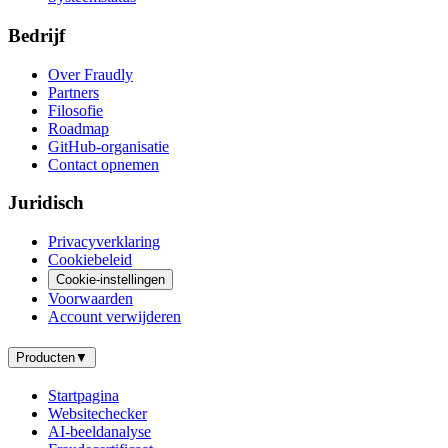
Bedrijf
Over Fraudly
Partners
Filosofie
Roadmap
GitHub-organisatie
Contact opnemen
Juridisch
Privacyverklaring
Cookiebeleid
Cookie-instellingen
Voorwaarden
Account verwijderen
Producten
▼
Startpagina
Websitechecker
AI-beeldanalyse