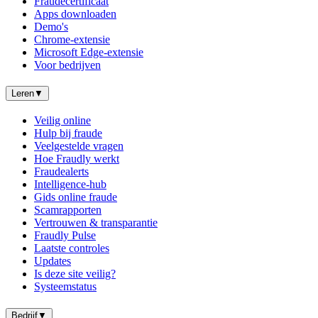
Fraudecertificaat
Apps downloaden
Demo's
Chrome-extensie
Microsoft Edge-extensie
Voor bedrijven
Leren
▼
Veilig online
Hulp bij fraude
Veelgestelde vragen
Hoe Fraudly werkt
Fraudealerts
Intelligence-hub
Gids online fraude
Scamrapporten
Vertrouwen & transparantie
Fraudly Pulse
Laatste controles
Updates
Is deze site veilig?
Systeemstatus
Bedrijf
▼