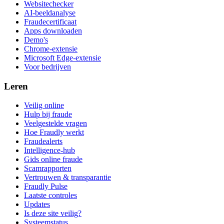
Websitechecker
AI-beeldanalyse
Fraudecertificaat
Apps downloaden
Demo's
Chrome-extensie
Microsoft Edge-extensie
Voor bedrijven
Leren
Veilig online
Hulp bij fraude
Veelgestelde vragen
Hoe Fraudly werkt
Fraudealerts
Intelligence-hub
Gids online fraude
Scamrapporten
Vertrouwen & transparantie
Fraudly Pulse
Laatste controles
Updates
Is deze site veilig?
Systeemstatus