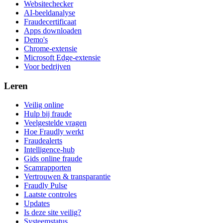
Websitechecker
AI-beeldanalyse
Fraudecertificaat
Apps downloaden
Demo's
Chrome-extensie
Microsoft Edge-extensie
Voor bedrijven
Leren
Veilig online
Hulp bij fraude
Veelgestelde vragen
Hoe Fraudly werkt
Fraudealerts
Intelligence-hub
Gids online fraude
Scamrapporten
Vertrouwen & transparantie
Fraudly Pulse
Laatste controles
Updates
Is deze site veilig?
Systeemstatus