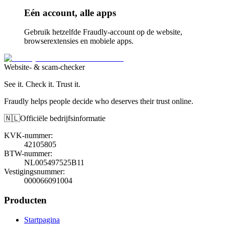
Eén account, alle apps
Gebruik hetzelfde Fraudly-account op de website,
browserextensies en mobiele apps.
Website- & scam-checker
See it. Check it. Trust it.
Fraudly helps people decide who deserves their trust online.
🇳🇱
Officiële bedrijfsinformatie
KVK-nummer
:
42105805
BTW-nummer
:
NL005497525B11
Vestigingsnummer
:
000066091004
Producten
Startpagina