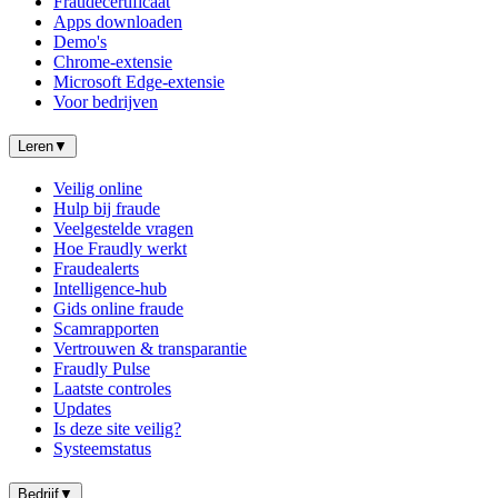
Fraudecertificaat
Apps downloaden
Demo's
Chrome-extensie
Microsoft Edge-extensie
Voor bedrijven
Leren
▼
Veilig online
Hulp bij fraude
Veelgestelde vragen
Hoe Fraudly werkt
Fraudealerts
Intelligence-hub
Gids online fraude
Scamrapporten
Vertrouwen & transparantie
Fraudly Pulse
Laatste controles
Updates
Is deze site veilig?
Systeemstatus
Bedrijf
▼