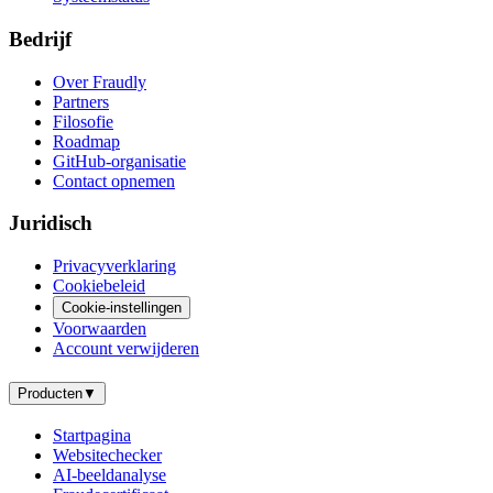
Bedrijf
Over Fraudly
Partners
Filosofie
Roadmap
GitHub-organisatie
Contact opnemen
Juridisch
Privacyverklaring
Cookiebeleid
Cookie-instellingen
Voorwaarden
Account verwijderen
Producten
▼
Startpagina
Websitechecker
AI-beeldanalyse