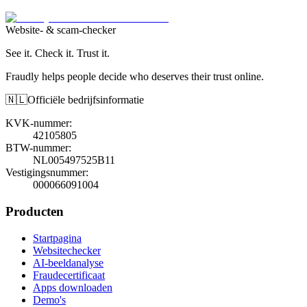
Website- & scam-checker
See it. Check it. Trust it.
Fraudly helps people decide who deserves their trust online.
🇳🇱
Officiële bedrijfsinformatie
KVK-nummer
:
42105805
BTW-nummer
:
NL005497525B11
Vestigingsnummer
:
000066091004
Producten
Startpagina
Websitechecker
AI-beeldanalyse
Fraudecertificaat
Apps downloaden
Demo's