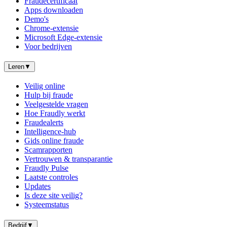
Fraudecertificaat
Apps downloaden
Demo's
Chrome-extensie
Microsoft Edge-extensie
Voor bedrijven
Leren
▼
Veilig online
Hulp bij fraude
Veelgestelde vragen
Hoe Fraudly werkt
Fraudealerts
Intelligence-hub
Gids online fraude
Scamrapporten
Vertrouwen & transparantie
Fraudly Pulse
Laatste controles
Updates
Is deze site veilig?
Systeemstatus
Bedrijf
▼