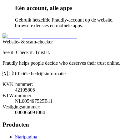
Eén account, alle apps
Gebruik hetzelfde Fraudly-account op de website,
browserextensies en mobiele apps.
Website- & scam-checker
See it. Check it. Trust it.
Fraudly helps people decide who deserves their trust online.
🇳🇱
Officiële bedrijfsinformatie
KVK-nummer
:
42105805
BTW-nummer
:
NL005497525B11
Vestigingsnummer
:
000066091004
Producten
Startpagina