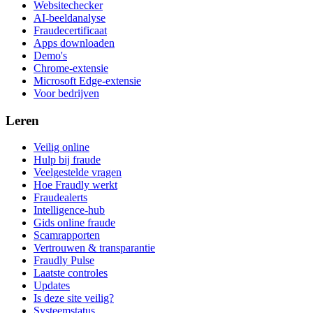
Websitechecker
AI-beeldanalyse
Fraudecertificaat
Apps downloaden
Demo's
Chrome-extensie
Microsoft Edge-extensie
Voor bedrijven
Leren
Veilig online
Hulp bij fraude
Veelgestelde vragen
Hoe Fraudly werkt
Fraudealerts
Intelligence-hub
Gids online fraude
Scamrapporten
Vertrouwen & transparantie
Fraudly Pulse
Laatste controles
Updates
Is deze site veilig?
Systeemstatus