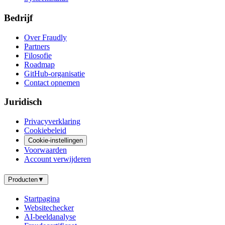
Bedrijf
Over Fraudly
Partners
Filosofie
Roadmap
GitHub-organisatie
Contact opnemen
Juridisch
Privacyverklaring
Cookiebeleid
Cookie-instellingen
Voorwaarden
Account verwijderen
Producten
▼
Startpagina
Websitechecker
AI-beeldanalyse