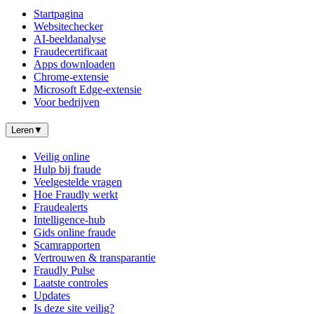
Startpagina
Websitechecker
AI-beeldanalyse
Fraudecertificaat
Apps downloaden
Chrome-extensie
Microsoft Edge-extensie
Voor bedrijven
Leren
▼
Veilig online
Hulp bij fraude
Veelgestelde vragen
Hoe Fraudly werkt
Fraudealerts
Intelligence-hub
Gids online fraude
Scamrapporten
Vertrouwen & transparantie
Fraudly Pulse
Laatste controles
Updates
Is deze site veilig?