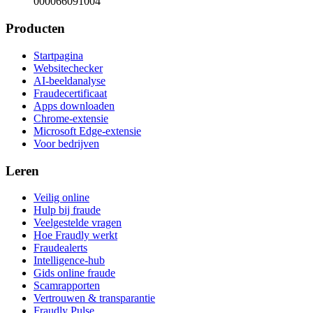
000066091004
Producten
Startpagina
Websitechecker
AI-beeldanalyse
Fraudecertificaat
Apps downloaden
Chrome-extensie
Microsoft Edge-extensie
Voor bedrijven
Leren
Veilig online
Hulp bij fraude
Veelgestelde vragen
Hoe Fraudly werkt
Fraudealerts
Intelligence-hub
Gids online fraude
Scamrapporten
Vertrouwen & transparantie
Fraudly Pulse