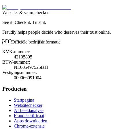
Website- & scam-checker
See it. Check it. Trust it.
Fraudly helps people decide who deserves their trust online.
🇳🇱
Officiële bedrijfsinformatie
KVK-nummer
:
42105805
BTW-nummer
:
NL005497525B11
Vestigingsnummer
:
000066091004
Producten
Startpagina
Websitechecker
AI-beeldanalyse
Fraudecertificaat
Apps downloaden
Chrome-extensie