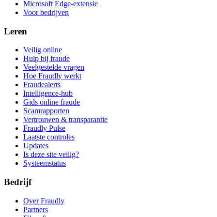
Microsoft Edge-extensie
Voor bedrijven
Leren
Veilig online
Hulp bij fraude
Veelgestelde vragen
Hoe Fraudly werkt
Fraudealerts
Intelligence-hub
Gids online fraude
Scamrapporten
Vertrouwen & transparantie
Fraudly Pulse
Laatste controles
Updates
Is deze site veilig?
Systeemstatus
Bedrijf
Over Fraudly
Partners