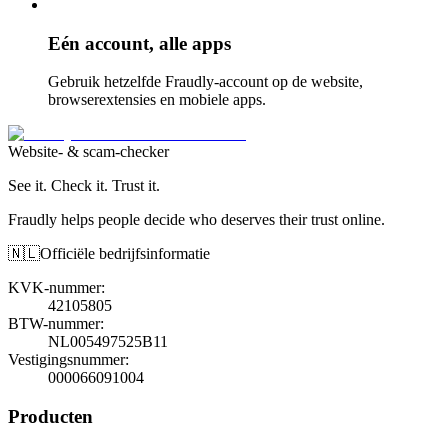
Eén account, alle apps
Gebruik hetzelfde Fraudly-account op de website,
browserextensies en mobiele apps.
Website- & scam-checker
See it. Check it. Trust it.
Fraudly helps people decide who deserves their trust online.
🇳🇱
Officiële bedrijfsinformatie
KVK-nummer
:
42105805
BTW-nummer
:
NL005497525B11
Vestigingsnummer
:
000066091004
Producten