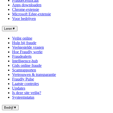
Fraudecertificaat
Apps downloaden
Chrome-extensie
Microsoft Edge-extensie
Voor bedrijven
Leren
▼
Veilig online
Hulp bij fraude
Veelgestelde vragen
Hoe Fraudly werkt
Fraudealerts
Intelligence-hub
Gids online fraude
Scamrapporten
Vertrouwen & transparantie
Fraudly Pulse
Laatste controles
Updates
Is deze site veilig?
Systeemstatus
Bedrijf
▼