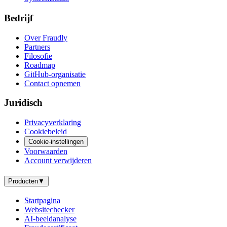
Bedrijf
Over Fraudly
Partners
Filosofie
Roadmap
GitHub-organisatie
Contact opnemen
Juridisch
Privacyverklaring
Cookiebeleid
Cookie-instellingen
Voorwaarden
Account verwijderen
Producten
▼
Startpagina
Websitechecker
AI-beeldanalyse