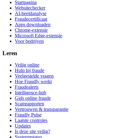
Startpagina
Websitechecker
AI-beeldanalyse
Fraudecertificaat
Apps downloaden
Chrome-extensie
Microsoft Edge-extensie
Voor bedrijven
Leren
Veilig online
Hulp bij fraude
Veelgestelde vragen
Hoe Fraudly werkt
Fraudealerts
Intelligence-hub
Gids online fraude
Scamrapporten
Vertrouwen & transparantie
Fraudly Pulse
Laatste controles
Updates
Is deze site veilig?
Systeemstatus