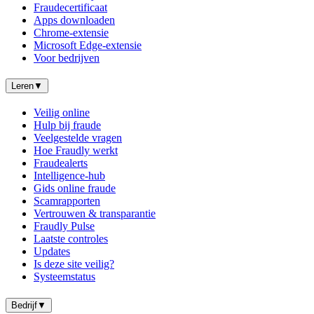
Fraudecertificaat
Apps downloaden
Chrome-extensie
Microsoft Edge-extensie
Voor bedrijven
Leren
▼
Veilig online
Hulp bij fraude
Veelgestelde vragen
Hoe Fraudly werkt
Fraudealerts
Intelligence-hub
Gids online fraude
Scamrapporten
Vertrouwen & transparantie
Fraudly Pulse
Laatste controles
Updates
Is deze site veilig?
Systeemstatus
Bedrijf
▼