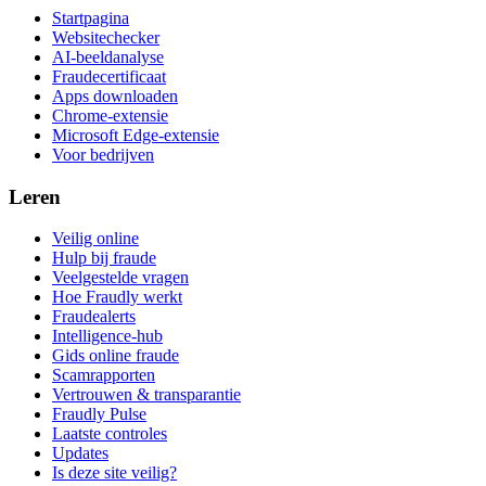
Startpagina
Websitechecker
AI-beeldanalyse
Fraudecertificaat
Apps downloaden
Chrome-extensie
Microsoft Edge-extensie
Voor bedrijven
Leren
Veilig online
Hulp bij fraude
Veelgestelde vragen
Hoe Fraudly werkt
Fraudealerts
Intelligence-hub
Gids online fraude
Scamrapporten
Vertrouwen & transparantie
Fraudly Pulse
Laatste controles
Updates
Is deze site veilig?