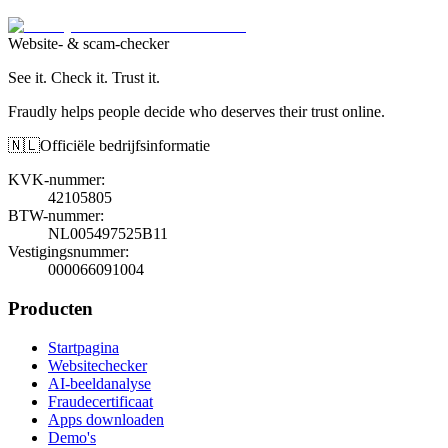
Website- & scam-checker
See it. Check it. Trust it.
Fraudly helps people decide who deserves their trust online.
🇳🇱
Officiële bedrijfsinformatie
KVK-nummer
:
42105805
BTW-nummer
:
NL005497525B11
Vestigingsnummer
:
000066091004
Producten
Startpagina
Websitechecker
AI-beeldanalyse
Fraudecertificaat
Apps downloaden
Demo's