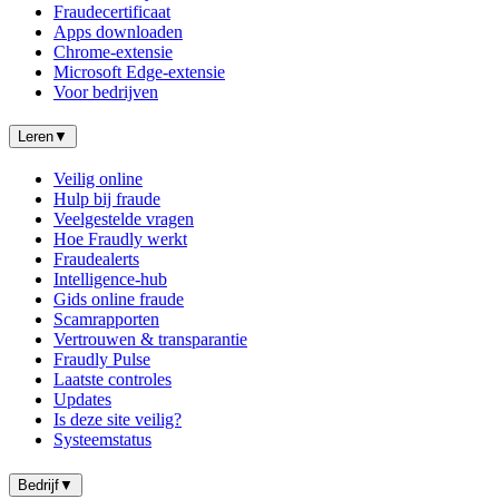
Fraudecertificaat
Apps downloaden
Chrome-extensie
Microsoft Edge-extensie
Voor bedrijven
Leren
▼
Veilig online
Hulp bij fraude
Veelgestelde vragen
Hoe Fraudly werkt
Fraudealerts
Intelligence-hub
Gids online fraude
Scamrapporten
Vertrouwen & transparantie
Fraudly Pulse
Laatste controles
Updates
Is deze site veilig?
Systeemstatus
Bedrijf
▼