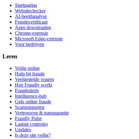
Startpagina
Websitechecker
AI-beeldanalyse
Fraudecertificaat
Apps downloaden
Chrome-extensie
Microsoft Edge-extensie
Voor bedrijven
Leren
Veilig online
Hulp bij fraude
Veelgestelde vragen
Hoe Fraudly werkt
Fraudealerts
Intelligence-hub
Gids online fraude
Scamrapporten
Vertrouwen & transparantie
Fraudly Pulse
Laatste controles
Updates
Is deze site veilig?