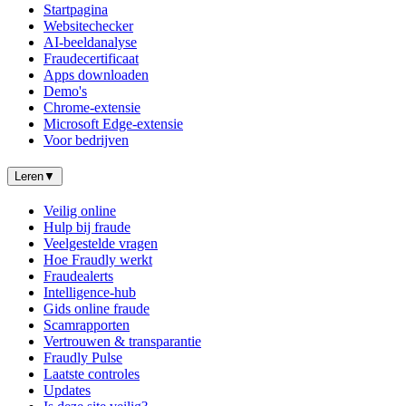
Startpagina
Websitechecker
AI-beeldanalyse
Fraudecertificaat
Apps downloaden
Demo's
Chrome-extensie
Microsoft Edge-extensie
Voor bedrijven
Leren
▼
Veilig online
Hulp bij fraude
Veelgestelde vragen
Hoe Fraudly werkt
Fraudealerts
Intelligence-hub
Gids online fraude
Scamrapporten
Vertrouwen & transparantie
Fraudly Pulse
Laatste controles
Updates