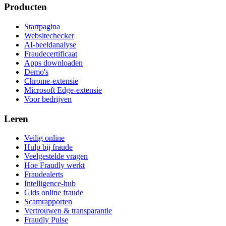
Producten
Startpagina
Websitechecker
AI-beeldanalyse
Fraudecertificaat
Apps downloaden
Demo's
Chrome-extensie
Microsoft Edge-extensie
Voor bedrijven
Leren
Veilig online
Hulp bij fraude
Veelgestelde vragen
Hoe Fraudly werkt
Fraudealerts
Intelligence-hub
Gids online fraude
Scamrapporten
Vertrouwen & transparantie
Fraudly Pulse