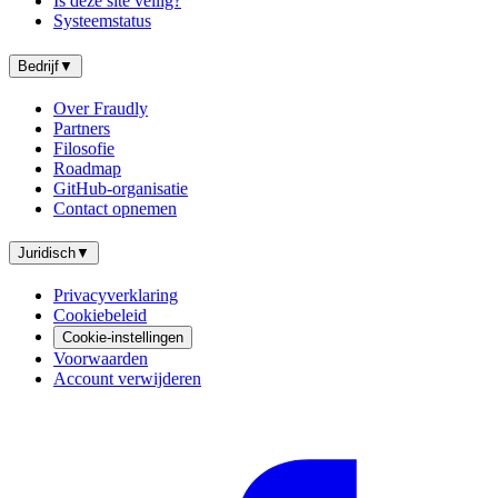
Is deze site veilig?
Systeemstatus
Bedrijf
▼
Over Fraudly
Partners
Filosofie
Roadmap
GitHub-organisatie
Contact opnemen
Juridisch
▼
Privacyverklaring
Cookiebeleid
Cookie-instellingen
Voorwaarden
Account verwijderen