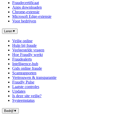
Fraudecertificaat
Apps downloaden
Chrome-extensie
Microsoft Edge-extensie
Voor bedrijven
Leren
▼
Veilig online
Hulp bij fraude
Veelgestelde vragen
Hoe Fraudly werkt
Fraudealerts
Intelligence-hub
Gids online fraude
Scamrapporten
Vertrouwen & transparantie
Fraudly Pulse
Laatste controles
Updates
Is deze site veilig?
Systeemstatus
Bedrijf
▼