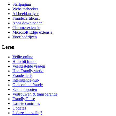
Startpagina
Websitechecker
AI-beeldanalyse
Fraudecertificaat
Apps downloaden
Chrome-extensie
Microsoft Edge-extensie
Voor bedrijven
Leren
Veilig online
Hulp bij fraude
Veelgestelde vragen
Hoe Fraudly werkt
Fraudealerts
Intelligence-hub
Gids online fraude
Scamrapporten
Vertrouwen & transparantie
Fraudly Pulse
Laatste controles
Updates
Is deze site veilig?