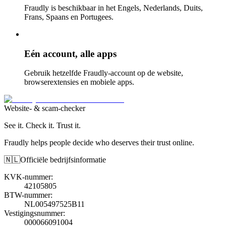
Fraudly is beschikbaar in het Engels, Nederlands, Duits,
Frans, Spaans en Portugees.
Eén account, alle apps
Gebruik hetzelfde Fraudly-account op de website,
browserextensies en mobiele apps.
Website- & scam-checker
See it. Check it. Trust it.
Fraudly helps people decide who deserves their trust online.
🇳🇱
Officiële bedrijfsinformatie
KVK-nummer
:
42105805
BTW-nummer
:
NL005497525B11
Vestigingsnummer
:
000066091004