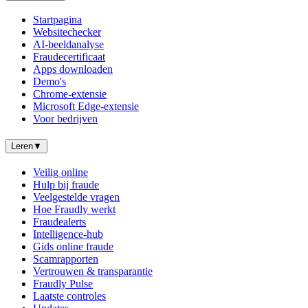
Startpagina
Websitechecker
AI-beeldanalyse
Fraudecertificaat
Apps downloaden
Demo's
Chrome-extensie
Microsoft Edge-extensie
Voor bedrijven
Leren
▼
Veilig online
Hulp bij fraude
Veelgestelde vragen
Hoe Fraudly werkt
Fraudealerts
Intelligence-hub
Gids online fraude
Scamrapporten
Vertrouwen & transparantie
Fraudly Pulse
Laatste controles