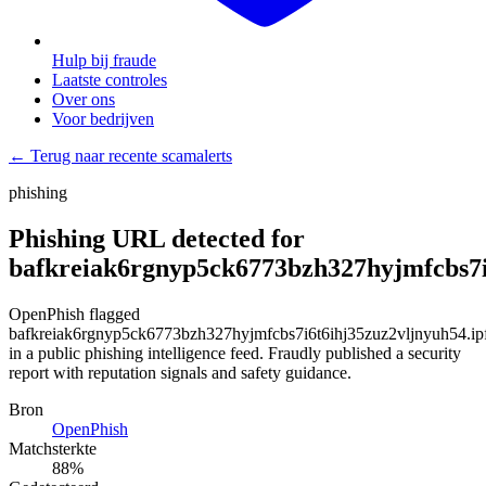
Hulp bij fraude
Laatste controles
Over ons
Voor bedrijven
← Terug naar recente scamalerts
phishing
Phishing URL detected for
bafkreiak6rgnyp5ck6773bzh327hyjmfcbs7i6
OpenPhish flagged
bafkreiak6rgnyp5ck6773bzh327hyjmfcbs7i6t6ihj35zuz2vljnyuh54.ipf
in a public phishing intelligence feed. Fraudly published a security
report with reputation signals and safety guidance.
Bron
OpenPhish
Matchsterkte
88
%