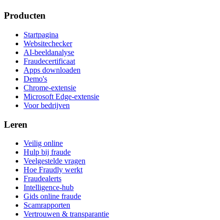
Producten
Startpagina
Websitechecker
AI-beeldanalyse
Fraudecertificaat
Apps downloaden
Demo's
Chrome-extensie
Microsoft Edge-extensie
Voor bedrijven
Leren
Veilig online
Hulp bij fraude
Veelgestelde vragen
Hoe Fraudly werkt
Fraudealerts
Intelligence-hub
Gids online fraude
Scamrapporten
Vertrouwen & transparantie