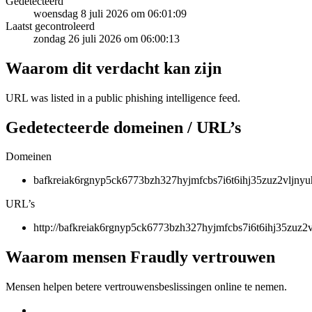
Gedetecteerd
woensdag 8 juli 2026 om 06:01:09
Laatst gecontroleerd
zondag 26 juli 2026 om 06:00:13
Waarom dit verdacht kan zijn
URL was listed in a public phishing intelligence feed.
Gedetecteerde domeinen / URL’s
Domeinen
bafkreiak6rgnyp5ck6773bzh327hyjmfcbs7i6t6ihj35zuz2vljnyuh
URL’s
http://bafkreiak6rgnyp5ck6773bzh327hyjmfcbs7i6t6ihj35zuz2v
Waarom mensen Fraudly vertrouwen
Mensen helpen betere vertrouwensbeslissingen online te nemen.